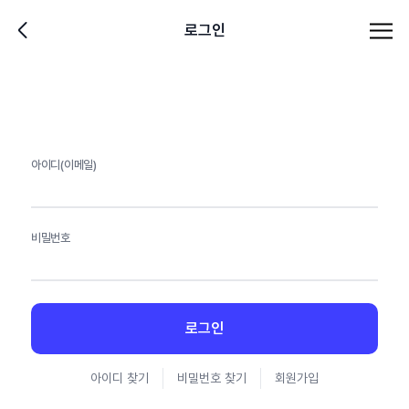
로그인
아이디(이메일)
비밀번호
로그인
아이디 찾기
비밀번호 찾기
회원가입